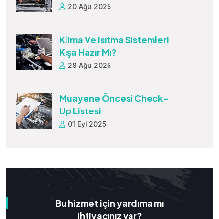
20 Ağu 2025
Klima Ve Isıtma Sistemleri
Kışa Hazır Mı?
28 Ağu 2025
Muayene Öncesi Check-
Up Listesi
01 Eyl 2025
Bu hizmet için yardıma mı
ihtiyacınız var?