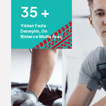
35
+
Yıldan Fazla
Deneyim, On
Binlerce Mutlu Araç