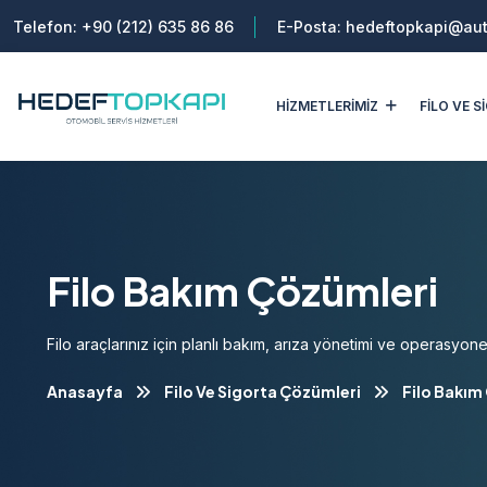
Telefon:
+90 (212) 635 86 86
E-Posta:
hedeftopkapi@aut
HİZMETLERİMİZ
FİLO VE 
Filo Bakım Çözümleri
Filo araçlarınız için planlı bakım, arıza yönetimi ve operasyone
Anasayfa
Filo Ve Sigorta Çözümleri
Filo Bakım