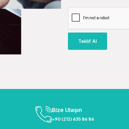
Teklif Al
Bize Ulaşın
+90 (212) 635 86 86