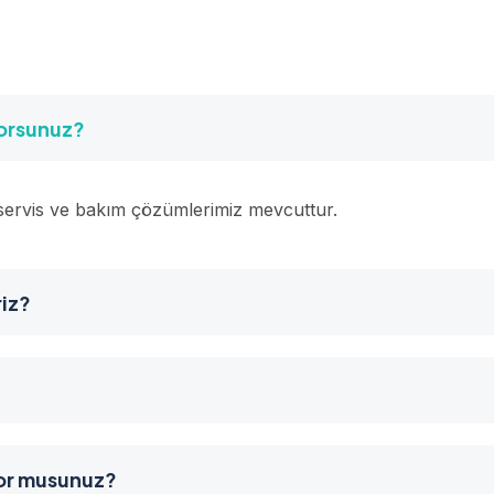
yorsunuz?
n servis ve bakım çözümlerimiz mevcuttur.
riz?
yor musunuz?