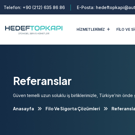
Telefon:
+90 (212) 635 86 86
E-Posta:
hedeftopkapi@aut
HİZMETLERİMİZ
FİLO VE 
Referanslar
Güven temelli uzun soluklu iş birliklerimizle, Türkiye’nin önde 
Anasayfa
Filo Ve Sigorta Çözümleri
Referansl