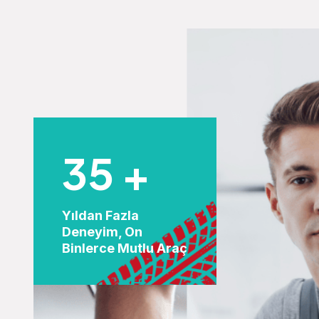
35
+
Yıldan Fazla
Deneyim, On
Binlerce Mutlu Araç